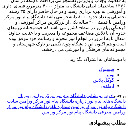
به فعالیت وجذب و پذیرش دانشجو می پرداخت تا اینکه در سال
۱۳۷۶ ساختمان اصلی دانشگاه به متراژ ۴۰۰۰ مترمربع فضای اداری
و آموزشی به بهره برداری رسید و در حال حاضر دارای ۳۵ رشته
تحصیلی وتعداد حدود۸۰۰۰ دانشجو می باشد.دانشگاه پیام نور مرکز
ورامین با قدمتی ۲۰ ساله یکی از بزرگترین مراکز آموزشی و
فرهنگی پیام نور در سطح کشور می باشد که خوشبختانه نیروهای
خدوم آن با تلاش مضاعف مجموعه را مدیریت و با عنایت خداوند
متعال تا به امروز در انجام امور محوله و رسالت خود موفق بوده
است.و هم اکنون این دانشگاه چون نگینی بر تارک شهرستان و
مجموعه های فرهنگی و آموزشی می درخشد.
با دوستانتان به اشتراک بگذارید
فیسبوک
تویتر
گوگل پلاس
لینکدین
برچسب
آدرس و نشانی دانشگاه پیام نور مركز ورامين
پورتال
دانشگاه های پیام نور
درباره دانشگاه پیام نور مركز ورامين
سایت
دانشگاه پیام نور مركز ورامين
شماره تلفن دانشگاه پیام نور مركز
ورامين
معرفی دانشگاه پیام نور مرکز ورامین
مطلب پیشنهادی