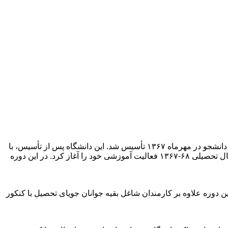
دانشگاه پیام نور براساس تصمیمات جلسات ۹۴ مورخ ۲۷/۸/۶۵ و ۹۷ مورخ ۲۵/۹/۶۵ شورای عالی انقلاب فرهنگی عملاً با پذیرش اولین گروه دانشجو در مهرماه ۱۳۶۷ تأسیس شد. این دانشگاه پس از تأسیس، با
پذیرش اولین گروه دانشجویی خود در ۵ رشته تحصیلی و در ۲۸ مرکز باقیمانده از دانشگاه ابوریحان بیرونی و دانشگاه آزاد ایران از مهرماه سال تحصیلی ۶۸-۱۳۶۷ فعالیت آموزشی خود را آغاز کرد. در این دوره
ین دوره علاوه بر کارمندان شاغل بقیه جوانان جویای تحصیل با کنکور