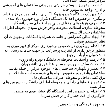
مراکز دیگر منتقل شده اند .
۱۰- نصب و تجهیز سیستم حرارتی و برودتی ساختمان های آموزشی
و اداری و احداث موتور خانه .
۱۱- تامین یک دستگاه خودرو پژوGLX برای انجام امور مرکز واقدام
و پیگیری درخصوص اخذ یک دستگاه دیگراز نوع خودروی یاد شده .
۱۲- صرف هزینه های مختلف برای ایجاد فضای سبز دانشگاه،
محوطه سازی، آسفالت محوطه وآجر فرش نمودن محوطه اطراف
ساختمان جدید التاسیس.
۱۳- ایجاد سالن کنفرانس و جلسات همراه با امکانات و تجهیزات آن
نظیر سیستم صوتی.
۱۴- اقدام و پیگیری در خصوص برخورداری مرکز از فیبر نوری به
منظور برخورداری از اینترنت پرسرعت در جهت خدمات رسانی به
دانشجویان و ارباب رجوع.
۱۵- ترمیم و آسفالت محوطه ی دانشگاه بویژه راه ورودی
۱۶-احداث سلف سرویس و سالن غذا خوری دانشجویان
۱۷- تعمیر و نگهداری ساختمان های موجود مرکز از جمله نقاشی
ساختمان ها، ترمیم و تعویض لوله های فرسوده آب و فاضلاب و
برق کشی داخل و محوطه اطراف ساختمان ها .
۱۸- تجهیز فضاهای داخلی و محوطه اطراف دانشگاه به دوربین های
مدار بسته .
۱۹- اقدام در خصوص ایجاد ایستگاه گاز فشار قوی به منظور
جلوگیری از افت فشار گاز در فصل سرما.
ج‌- حوزه فرهنگی و دانشجویی