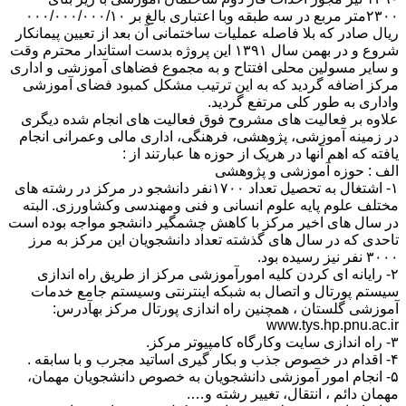
۲۳۰۰متر مربع در سه طبقه وبا اعتباری بالغ بر ۰۰۰/۰۰۰/۰۰۰/۱۰
ریال صادر که بلا فاصله عملیات ساختمانی آن بعد از تعیین پیمانکار
شروع و در بهمن سال ۱۳۹۱ این پروژه بدست استاندار محترم وقت
و سایر مسولین محلی افتتاح و به مجموع فضاهای آموزشی و اداری
مرکز اضافه گردید که به این ترتیب مشکل کمبود فضای آموزشی
واداری به طور کلی مرتفع گردید.
علاوه بر فعالیت های مشروح فوق فعالیت های انجام شده دیگری
در زمینه آموزشی، پژوهشی، فرهنگی، اداری مالی وعمرانی انجام
یافته که اهم آنها در هریک از حوزه ها عبارتند از :
الف : حوزه آموزشی و پژوهشی
۱- اشتغال به تحصیل تعداد ۱۷۰۰نفر دانشجو در مرکز در رشته های
مختلف علوم پایه علوم انسانی و فنی ومهندسی وکشاورزی. البته
در سال های اخیر مرکز با کاهش چشمگیر دانشجو مواجه بوده است
تاحدی که در سال های گذشته تعداد دانشجویان این مرکز به مرز
۳۰۰۰ نفر نیز رسیده بود.
۲- رایانه ای کردن کلیه امورآموزشی مرکز از طریق راه اندازی
سیستم پورتال و اتصال به شبکه اینترنتی وسیستم جامع خدمات
آموزشی گلستان ، همچنین راه اندازی پورتال مرکز بهآدرس:
www.tys.hp.pnu.ac.ir
۳- راه اندازی سایت وکارگاه کامپیوتر مرکز.
۴- اقدام در خصوص جذب و بکار گیری اساتید مجرب و با سابقه .
۵- انجام امور آموزشی دانشجویان به خصوص دانشجویان مهمان،
مهمان دائم ، انتقال، تغییر رشته و….