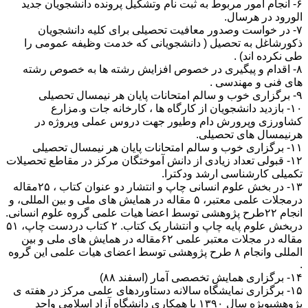
۶- انجام امور مربوط به ثبت نام وتشکیل پرونده دانشجویان جدید
الورود در هرسال.
۷- در خواست وصدور معافیت تحصیلی برای کلیه دانشجویان
ذکورشاغل به تحصیل ( دانشجویانی که خدمت وظیفه عمومی را
طی نکرده اند) .
۸- اقدام و پیگیری در خصوص افزایش رشته ها به خصوص رشته
های فنی و مهندسی .
۹- برگزاری خوب و سالم امتحانات پایان هر نیمسال تحصیلی
۱۰- بازدید دانشجویان از کارگاه ها ، کارخانه جات و.مزارع
کشاورزی وپرورش دام وطیور جهت دروس عملی وپروژه در
هرنیمسال های تحصیلی.
۱۱- برگزاری خوب و سالم امتحانات پایان هر نیمسال تحصیلی
۱۲- قبولی تعداد زیادی از دانش آموختگان مرکز در مقاطع تحصیلات
تکمیلی کارشناسی ارشد ودکترا.
۱۳- در بخش علوم انسانی چاپ و انتشار دو عنوان کتاب ، ۲۵مقاله
درمجلات علمی معتبر، ۵ مقاله در همایش های ملی و بین المللی، و
انجام ۲۲طرح پژوهشی توسط اعضا هیات علمی گروه علوم انسانی.
دربخش علوم پایه چاپ و انتشار یک کتاب. ۲ کتاب دردست چاپ، ۵۱
مقاله در مجلات معتبر علمی ۶۲مقاله در همایش های ملی و بین
المللی وانجام ۸ طرح پژوهشی توسط اعضای هیات علمی این گروه
.
۱۴- برگزاری همایش تخصصی آمار (اسفند ۸۸)
۱۵- برگزاری نمایشگاه سالانه دستاوردهای علمی مرکز در هفته ی
پژوهشبویژه سال ۱۳۹۰ با همکاری دانشگاه آزاد اسلامی واحد