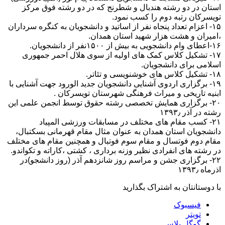
استان در دو رشته هندبال و شطرنج که در دو رشته فوق مرکز
تویسرکان رتبه دوم را کسب نمود.
۱۵- اعزام تعداد پنجاه نفر از اساتید و دانشجویان به کنگره سرداران
،امیران و هشت هزار شهید استان همدان.
۱۶-اعطای وام دانشجویی به بیش از ۱۵۰۰نفر از دانشجویان.
۱۷- تشکیل کلاس کمک های اولیه از سوی هلال احمر جمهوری
اسلامی برای دانشجویان.
۱۸- تشکیل کلاس های خوشنویسی و تئاتر.
۱۹- برگزاری اردوی آشنایی دانشجویان جدید الورود جهت آشنایی با
ابنیه تاریخی و میراث فرهنگی شهرستان تویسرکان .
۲۰- برگزاری همایش تخصصی رشته حقوق توسط انجمن علمی این
رشته در آذر ۱۳۹۳٫
۲۱- کسب مقام های مختلف در مسابقات ورزشی المپیاد
دانشجویان استان همدان به عنوان مثال مقام قهرمانی بسکتبال،
مقام دوم فوتسال و مقام سوم فوتبال و همچنین مقام های مختلف
در رشته های انفرادی نظیر وزنه برداری ، کشتی ،کاراته و تکواندو.
۲۲- برگزاری جشن و مراسم روز شانزدهم آذر (روز دانشجو)در
اذرماه ۱۳۹۳٫
با دوستانتان به اشتراک بگذارید
فیسبوک
تویتر
گوگل پلاس