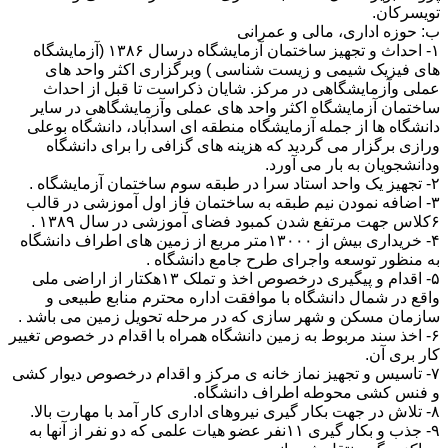
تویسرکان.
ب: حوزه اداری، مالی و عمرانی
۱- احداث و تجهیز ساختمان آزمایشگاه درسال ۱۳۸۶ (آزمایشگاه
های فیزیک شیمی و زیست شناسی ) وبرگزاری اکثر واحد های
عملی وآزمایشگاهی در مرکز. شایان ذکراست تا قبل از احداث
ساختمان آزمایشگاه اکثر واحد های عملی وآزمایشگاهی در سایر
دانشگاه ها از جمله آزمایشگاه منطقه ای اسدآباد، دانشگاه بوعلی
ورازی برگزار می گردید که هزینه های گزافی را برای دانشگاه
ودانشجویان به بار می آورد.
۲- تجهیز یک واحد استاد سرا در طبقه سوم ساختمان آزمایشگاه .
۳- اضافه نمودن نیم طبقه به ساختمان فاز اول آموزشی در قالب
۶کلاس جهت مرتفع شدن کمبود فضای آموزشی در سال ۱۳۸۹ .
۴- خریداری بیش از ۱۳۰۰۰متر مربع از زمین های اطراف دانشگاه
به منظور توسعه واجرای طرح جامع دانشگاه .
۵- اقدام و پیگیری درخصوص اخذ و تملک ۱۳هکتار از اراضی ملی
واقع در شمال دانشگاه با موافقت اداره محترم منابع طبیعی و
سازمان مسکن و شهر سازی که در مرحله تحویل زمین می باشد .
۶- اخذ سند مربوط به زمین دانشگاه همراه با اقدام در خصوص تغییر
کار بری آن.
۷- تاسیس و تجهیز نماز خانه ی مرکز و اقدام درخصوص دیوار کشی
و فنس کشی محوطه اطراف دانشگاه.
۸- تلاش در جهت بکار گیری نیروهای اداری کار آمد با مهارت بالا.
۹- جذب و بکار گیری ۱۱نفر عضو هیات علمی که دو نفر از آنها به