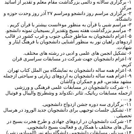
۱- برگزاری سالانه و دائمی بزرگداشت مقام معلم و تقدیر از اساتید
مرکز.
۲- برگزاری مراسم روز دانشجو ومراسم ۲۷ آذر روز وحدت حوزه و
دانشگاه.
۳- مراسم شبی با قرآن به منظور موءانست بیشتر با قرآن کریم .
۴- مراسم بزرگداشت هفته بسیج وتقدیر از بسیجیان نمونه دانشجو.
۵- اعزام دانشجویان به مناطق جنگی جنوب و غرب کشور در قالب
اردوهای راهیان نور به منظور آشنایی دانشجویان با فرهنگ ایثار و
شهادت.
۶- تشکیل انجمن های علمی و ادبی در رشته های مختلف.
۷- اعزام دانشجویان جهت شرکت در مسابقات سراسری قران
کریم.
۸- اعزام همه ساله دانشجویان به نمایشگاه بین الملل کتاب تهران.
۹- اعزام همه ساله دانشجویان به اردوهای زیارتی و سیاحتی ازجمله
مشهد مقدس، قم و جمکران وکاشان
۱۰- شرکت دانشجویان در مسابقات علمی فرهنگی و ورزشی
ازجمله مسابقات رباتیک، تئاتر ،تکدواند و وشطرنج والیبال و فوتبال
و … .
۱۱- برگزاری سه دوره جشن ازدواج دانشجویی.
۱۲- تشکیل جلسات توجیهی برای دانشجویان جدید الورود در هرسال
تحصیلی .
۱۳- شرکت دانشجویان در اردوهای جهادی و طرح هجرت بسیج در
سال های مختلف با همکاری و فعالیت بسیج دانشجویی.
۱۴- میزبانی مسابقات دانشجویی دانشگاه پیام نور (المپیادورزشی)