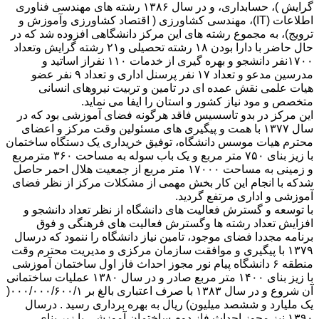
گرایش )، حسابداری، و در سال ۱۳۸۶ رشته های مهندسی فناوری
اطلاعات (IT)، مهندسی کشاورزی ( اقتصاد کشاورزی وآموزش و
ترویج)، به مجموع رشته های این مرکز دانشگاهی افزوده شد که در
حال حاضر با دارا بودن ۱۸ رشته تحصیلی و۲۱ رشته گرایش وتعداد
۱۷۰۰نفر دانشجو و بهره گیری از خدمات ۱۱۰ نفراز اساتید و
مدرسین مدعو و تعداد ۱۷ نفر پرسنل اداری و تعداد ۹ نفر عضو
هیات علمی نقش عمده ای در تامین و تربیت نیروهای انسانی
متخصص و مود نیاز کشور و استان را ایفا می نماید.
این مرکز در بدو تاسسیس فاقد هرگونه فضای آموزشی بود که در
سال ۱۳۷۷ با همت و پیگیری های مسئولین وقت مرکز و اعضای
محترم هیات موسس دانشگاه، توفیق خریداری یک دستگاه ساختمان
با زیز بنای ۷۵۰ متر مربع و یک باب سوله به مساحت ۳۶۰ مترمربع
و زمینی به مساحت ۱۷۰۰۰ متر مربع از جمعیت هلال احمر حاصل
شدکه با انجام این کار بخش مهمی از مشکلات مرکز از نظر فضای
آموزشی و اداری مرتفع گردید.
با توسعه و گسترش فعالیت های دانشگاه از نظر تعداد دانشجو و
افزایش تعداد رشته ها وگسترش فعالیت های فرهنگی و فوق
برنامه مجددا فضای موجود، تامین نیاز دانشگاه را ننمود که درسال
۱۳۷۹ با پیگیری و موافقت سازمان مرکزی و مدیریت محترم وقت
منطقه ۶ دانشگاه پیام نور مجوز احداث فاز اول ساختمان آموزشی
با زیز بنای ۱۴۰۰ متر مربع صادر و در سال ۱۳۸۰ عملیات ساختمانی
آن شروع و در سال ۱۳۸۳ با صرف اعتباری بالغ بر ۰۰۰/۰۰۰/۶۰۰/۱(
یک ملیارد و ششصد میلیون) ریال به بهره برداری رسید . درسال
۱۳۹۰ نیز مجوز احداث فاز دوم ساختمان آموزشی با زیر بنای