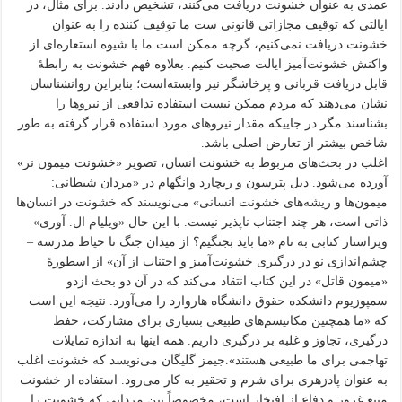
عمدی به عنوان خشونت دریافت می‌کنند، تشخیص دادند. برای مثال، در
ایالتی که توقیف مجازاتی قانونی ست ما توقیف کننده را به عنوان
خشونت دریافت نمی‌کنیم، گرچه ممکن است ما با شیوه استعاره‌ای از
واکنش خشونت‌آمیز ایالت صحبت کنیم. بعلاوه فهم خشونت به رابطهٔ
قابل دریافت قربانی و پرخاشگر نیز وابسته‌است؛ بنابراین روانشناسان
نشان می‌دهند که مردم ممکن نیست استفاده تدافعی از نیروها را
بشناسند مگر در جاییکه مقدار نیروهای مورد استفاده قرار گرفته به طور
شاخص بیشتر از تعارض اصلی باشد.
اغلب در بحث‌های مربوط به خشونت انسان، تصویر «خشونت میمون نر»
آورده می‌شود. دیل پترسون و ریچارد وانگهام در «مردان شیطانی:
میمون‌ها و ریشه‌های خشونت انسانی» می‌نویسند که خشونت در انسان‌ها
ذاتی است، هر چند اجتناب ناپذیر نیست. با این حال «ویلیام ال. آوری»
ویراستار کتابی به نام «ما باید بجنگیم؟ از میدان جنگ تا حیاط مدرسه –
چشم‌اندازی نو در درگیری خشونت‌آمیز و اجتناب از آن» از اسطورهٔ
«میمون قاتل» در این کتاب انتقاد می‌کند که در آن دو بحث ازدو
سمپوزیوم دانشکده حقوق دانشگاه هاروارد را می‌آورد. نتیجه این است
که «ما همچنین مکانیسم‌های طبیعی بسیاری برای مشارکت، حفظ
درگیری، تجاوز و غلبه بر درگیری داریم. همه اینها به اندازه تمایلات
تهاجمی برای ما طبیعی هستند».جیمز گلیگان می‌نویسد که خشونت اغلب
به عنوان پادزهری برای شرم و تحقیر به کار می‌رود. استفاده از خشونت
منبع غرور و دفاع از افتخار است، مخصوصاً بین مردانی که خشونت را