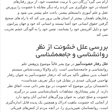
آرام می گیرد”زرگان دین با تربیت شخصیت خود، از بروز رفتارهای
اشتباه در خود جلوگیری می کردند.راه دیگر مقابله با خشونت را پرورش
عقل و علم آموزی دانستعلم بیشتر، باعث حلم بیشتر می شود و
رفتارهای ناهنجار، بیشتر از انسان هایی بروز می کند که با راه های صحیح
گرفتن حقوق انسانی خود آشنا نیستند و انسانی که خود و جهان پیرامون
خود و دلیل آفرینش خود را بشناسد، نفس خود را به آلودگی خشم تخریب
نمی کند.
بررسی علل خشونت از نظر
روانشناسی و جامعه‌شناسی
علل رفتار خشونت‌آمیز
در نوع بشر غالباً موضوع پژوهش علم
روانشناسی و جامعه‌شناسی است. ژان ولاوکا زیست‌شناس سیستم
اعصاب بدین منظور تأکید می‌کند که «رفتار خشونت‌آمیز به عنوان رفتار
تهاجمی فیزیکی عمدی در مقابل فرد دیگر تعریف شده‌است»
دانشمندان براین موضوع که خشونت در نوع بشر ذاتی ست، اتفاق نظر
دارند. از بشر پیشاتاریخ، مشاهدات باستان‌شناسی مبنی بر درگیری
خشونت و صلح جوئی به عنوان ویژگی‌های ابتدایی آنان وجود دارد.
از آنجایی که خشونت ماهیت ادراک و همچنین یک پدیده قابل اندازه‌گیری
است، روانشناسان تغییرپذیری را، در آنچه مردم از کنش‌های فیزیکی