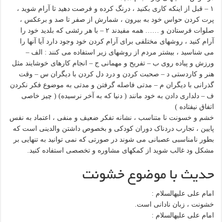
۱ – قبل از اینکه کاری بکنید ، درنگ کرده و فرصت دهید تا آرام شوید ،
پرت کردن حواس خود به بیرون ، شمارش از صفر تا صد و برعکس ،
صلوات فرستادن و …… همه مفیدند ۲ – با هر رئشی که بلدید خود را
آرام کنید ، روشهای مختلفی برای آرام کردن خود وجود دارد آیا آنها را
می شناسید ، بیشتر مردم از روشهای زیر استفاده می کنند : الف –
ورزش و پیاده روی ب – تفریح و مهمانی ج – انجام کارهای خوشایند مثل
هنر و کاردستی د – صحبت کردن و درد دل کردن با دیگران س – وقت
گذرانی با دیگران م – مدتی فاصله گرفتن و مدتی به موضوع فکر نکردن
ف – دلداری دادن به خود مانند ( دنیا که به آخر نرسیده) ( چیز خاصی
اتفاق نیفتاده )
خشم و خسونت نا متناسب ، نشانه تفکر ضعیف و منفی ، اعتماد به نفس
پایین ، تجارب دردناک دوران کودکی و بخصوص داشتن والدینی است که
بطور نامناسبی عصبانی می شوند در صورتی که نمی توانید به تنهایی بر
مشکل ود غالب شوید از کمکهای مشاوره و تخصصی استفاده کنید.
حدیث با موضوع خشونت
امام على علیه‏السلام :
خشونت ، زبان نادانى است.
امام على علیه‏السلام :