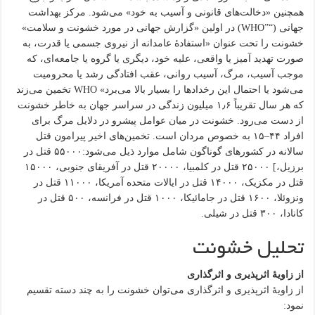
همچنین «دخالت‌های قانونی و آسیب به خود» می‌شود. مرکز بهداشت
جهانی (“”WHO) در اولین «گزارش جهانی در مورد خشونت و سلامت»
خشونت را تحت عنوان «استفادهٔ عامدانه از نیروی جسمی یا قدرت، به
صورت تهدید آمیز یا واقعی، علیه خود، دیگری یا گروه یا جامعه‌ای، که
موجب آسیب، مرگ، آسیب روانی، عقب افتادگی رشد یا محرومیت
می‌شود یا احتمال این رخدادها را بسیار بالا می‌برد» WHO تخمین می‌زند
که هر سال تقریباً ۱٫۶ میلیون زندگی در سراسر جهان به خاطر خشونت
از دست می‌رود. خشونت در میان عوامل پیشرو در دلایل مرگ برای
افراد ۴۴–۱۵ به خصوص مردان است. تخمین‌های اخیر پیرامون قتل
سالانه در کشورهای گوناگون شامل موارد ذیل می‌شود:۵۵۰۰۰ قتل در
برزیل،] ۲۵۰۰۰ قتل در کلمبیا، ۲۰۰۰۰ قتل در آفریقای جنوبی، ۱۵۰۰۰
قتل در مکزیک، ۱۴۰۰۰ قتل در ایالات متحده آمریکا، ۱۱۰۰۰ قتل در
ونزوئلا، ۱۶۰۰ قتل در جامائیکا، ۱۰۰۰ قتل در فرانسه، ۵۰۰ قتل در
کانادا، ۳۰۰ قتل در شیلی.
تحلیل خشونت
از زاویهٔ اثرپذیری و اثرگذاری
از زاویهٔ اثرپذیری و اثرگذاری می‌توان خشونت را به چند دسته تقسیم
نمود: