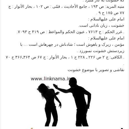
که خشونت به کار مى‏برَد .
منیه المرید: ص ۱۹۳ ، جامع الأحادیث ، قمّى : ص ۱۰۲ ، بحار الأنوار : ج
۷۷ ص ۱۷۵ ح ۹ .
امام على علیه‏السلام :
خشونت ، زبان نادانى است.
. غرر الحکم : ح ۷۶۱۳ ، عیون الحکم والمواعظ : ص ۴۱۹ ح ۷۰۹۳.
امام على علیه‏السلام :
مؤمن ، زیرک و باهوش است ؛ شادى‏اش در چهره‏اش است … با
زیردستش خشونت نمى‏ورزد .
. الکافى: ج ۲ ص ۲۲۶ ـ ۲۲۸ ح ۱ ، بحار الأنوار : ج ۶۷ ص ۳۶۴ـ۳۶۶ ح ۷۰
.
نقاشی و تصویر با موضوع خشونت