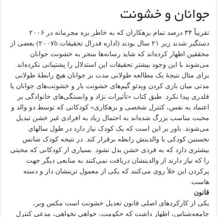
جوانان و خشونت
تقریباً ۳۴ درصد تمام بزهکاران که به خاطر بزه مجرمانه در ۲۰۰۶
دستگیر شدند زیر ۲۱ سال بودند (اداره فدرال تحقیقات ۲۰۰۷b) بعضی از
محققین اظهار کرده‌اند که شاید رسانه‌ها منجر به خشونت جوانان
می‌شوند با این وجود بیشتر تحقیقات این استدلال را پشتیبانی نکرده‌اند.
برای مثال نتیجهٔ یک مطالعه طولانی مدت بر جوانان هیچ رابطهٔ طولانی
مدتی میان بازی کردن ویدئو گیم‌های خشونت بار و خشونت‌های جوانان یا
قلدری پیدا نکرد. طبق کتاب «تأثیرات نژاد و وابستگی‌های خانوادگی بر
اعتماد به نفس، کنترل شخصی و بزهکاری» کودکانی که توسط دو والد و
محبت مناسب بزرگ شده‌اند به احتمال زیاد به افرادی غیر خشن تبدیل
می‌شوند. باور بر این است که یک کودک نیاز دارد در طول سالهای
نخستین کودکی با والدینش رابطه برقرار کند. در نتیجه کودک شانس
بیشتری دارد که به فردی خشن بدل نشود. بسیاری از کودکانی که محبتی
را که نیاز دارند از والدینشان دریافت نمی‌کنند به منابعی دیگر جهت
پرکردن این خلأ روی می‌کنند که یکی از معمول ترینشان دار و دسته
هاست.
قانون
یکی از کارکردهای اصلی قانون تعدیل خشونت است مکس وبر،
جامعه‌شناس، اظهار داشت که حکومت، خواهی نخواهی، مدعی کنترل