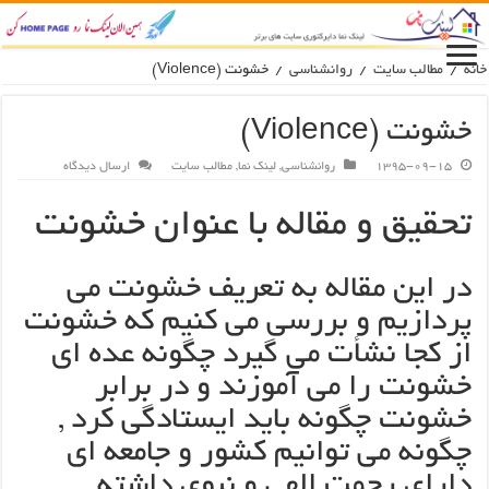
انه
/
مطالب سایت
/
روانشناسی
/
خشونت (Violence)
خشونت (Violence)
1395-09-15
روانشناسی
,
لینک نما
,
مطالب سایت
ارسال دیدگاه
تحقیق و مقاله با عنوان خشونت
در این مقاله به تعریف خشونت می
پردازیم و بررسی می کنیم که خشونت
از کجا نشأت می گیرد چگونه عده ای
خشونت را می آموزند و در برابر
خشونت چگونه باید ایستادگی کرد ,
چگونه می توانیم کشور و جامعه ای
دارای رحمت الهی و نبوی داشته