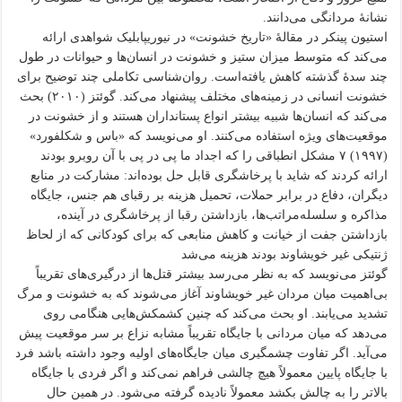
نشانهٔ مردانگی می‌دانند.
استیون پینکر در مقالهٔ «تاریخ خشونت» در نیوریپابلیک شواهدی ارائه
می‌کند که متوسط میزان ستیز و خشونت در انسان‌ها و حیوانات در طول
چند سدهٔ گذشته کاهش یافته‌است. روان‌شناسی تکاملی چند توضیح برای
خشونت انسانی در زمینه‌های مختلف پیشنهاد می‌کند. گوئتز (۲۰۱۰) بحث
می‌کند که انسان‌ها شبیه بیشتر انواع پستانداران هستند و از خشونت در
موقعیت‌های ویژه استفاده می‌کنند. او می‌نویسد که «باس و شکلفورد»
(۱۹۹۷) ۷ مشکل انطباقی را که اجداد ما پی در پی با آن روبرو بودند
ارائه کردند که شاید با پرخاشگری قابل حل بوده‌اند: مشارکت در منابع
دیگران، دفاع در برابر حملات، تحمیل هزینه بر رقبای هم جنس، جایگاه
مذاکره و سلسله‌مراتب‌ها، بازداشتن رقبا از پرخاشگری در آینده،
بازداشتن جفت از خیانت و کاهش منابعی که برای کودکانی که از لحاظ
ژنتیکی غیر خویشاوند بودند هزینه می‌شد
گوئتز می‌نویسد که به نظر می‌رسد بیشتر قتل‌ها از درگیری‌های تقریباً
بی‌اهمیت میان مردان غیر خویشاوند آغاز می‌شوند که به خشونت و مرگ
تشدید می‌یابند. او بحث می‌کند که چنین کشمکش‌هایی هنگامی روی
می‌دهد که میان مردانی با جایگاه تقریباً مشابه نزاع بر سر موقعیت پیش
می‌آید. اگر تفاوت چشمگیری میان جایگاه‌های اولیه وجود داشته باشد فرد
با جایگاه پایین معمولاً هیچ چالشی فراهم نمی‌کند و اگر فردی با جایگاه
بالاتر را به چالش بکشد معمولاً نادیده گرفته می‌شود. در همین حال