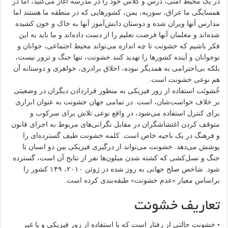
در یک محیط امنی، درس و کلاس خود را در مدرسه آغاز می‌کنید، اما در
همسایگی ما عراق، سوریه، یمن، کشورهایی که در منطقه ما هستند اما
مدارس آنها ویران شده و دوستان دانش‌آموز آنها به خاک و خون کشیده
شده‌اند و معلمان آنها فرصت تعلیم را از دست داده‌اند و ما باید به این
فکر باشیم که خشونت تا چه اندازه می‌تواند محیط اجتماعی، جوانان و
نوجوانان و آینده کشورها را تهدید کنند.خشونت، تنها جنگ و ترور نیست،
بلکه بی‌احترامی به همدیگر نبوده، اخلاق برادری، خواهری و دوستانه آن
هم نوعی خشونت است.
خُشونَت استفاده از زور فیزیکی به منظور قراردادن دیگران در وضعیتی
بر خلاف خواست‌شان، است. در تمامی جهان خشونت به عنوان ابزاری
برای کنترل استفاده می‌شود، در واقع نوعی تلاش برای سرکوب و
متوقف کردن اغتشاشگران در مقابل نگرانی‌های مربوط به اجرای قانون
و فرهنگ در یک ناحیه خاص است. کلمه خشونت طیف گسترده‌ای را
پوشش می‌دهد. خشونت می‌تواند از درگیری فیزیکی بین دو انسان تا
جنگ و نسل‌کشی که کشته شدن میلون‌ها نفر از نتایج آن است، گسترده
شود. شاخص صلح جهانی به روز شده در ژوئن ۲۰۱۰، ۱۴۹ کشور را
براساس معیار «عدم خشونت» طبقه‌بندی کرده است.
تعاریف خشونت
• خشونت حالتی از رفتار است که با استفاده از زور فیزیکی و یا غیر