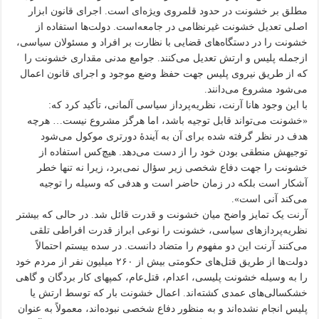
مطلق بر خشونت در حدود قلمروی ویژه‌ای است. اجرای قانون ابزار
اصلی تعدیل خشونت غیرنظامی در جامعه‌است. دولت‌ها استفاده از
خشونت را در دستگاه‌های قضایی با نظارت بر افراد و مسئولان سیاسی،
ازجمله پلیس و ارتش تعدیل می‌کنند. جوامع مدنی مقداری خشونت را
که از طریق نیروی پلیس جهت حفظ وضع موجود و اجرای قانون اعمال
می‌شود مشروع می‌دانند.
با این وجود هانا آرنت، نظریه‌پرداز سیاسی آلمانی، تأکید کرد که:
«خشونت می‌تواند قابل توجیه باشد، اما هرگز مشروع نیست… هرچه
هدف در نظر گرفته شده برای آن به آیندهٔ دورتری موکول می‌شود
توجیهش منطقی بودن خود را از دست می‌دهد. هیچ‌کس استفاده از
خشونت را جهت دفاع شخصی زیر سؤال نمی‌برد، زیرا نه تنها خطر
آشکار است بلکه در زمان حاضر است و هدفی که وسیله را توجیه
می‌کند آنی است».
آرنت یک تمایز واضح میان خشونت و قدرت قائل شد. در حالی که بیشتر
نظریه‌پردازهای سیاسی، خشونت را نوعی ابراز قدرت افراطی تلقی
می‌کنند آرنت این دو مفهوم را متضاد دانست. در سده بیستم احتمالاً
دولت‌ها از طریق قتل‌های حکومتی بیش از ۲۶۰ میلیون نفر از مردم خود
را به وسیله خشونت پلیسی، اعدام، قتل‌عام، کمپهای کار بردگان و گاهی
خشکسالی‌های عمدی کشته‌اند. اعمال خشونت بار که توسط ارتش یا
پلیس انجام نشده‌اند و به منظور دفاع شخصی نبوده‌اند، معمولاً به عنوان