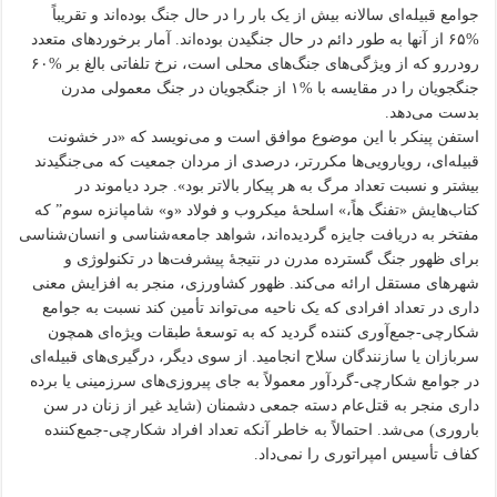
جوامع قبیله‌ای سالانه بیش از یک بار را در حال جنگ بوده‌اند و تقریباً
%۶۵ از آنها به طور دائم در حال جنگیدن بوده‌اند. آمار برخوردهای متعدد
رودررو که از ویژگی‌های جنگ‌های محلی است، نرخ تلفاتی بالغ بر %۶۰
جنگجویان را در مقایسه با %۱ از جنگجویان در جنگ معمولی مدرن
بدست می‌دهد.
استفن پینکر با این موضوع موافق است و می‌نویسد که «در خشونت
قبیله‌ای، رویارویی‌ها مکررتر، درصدی از مردان جمعیت که می‌جنگیدند
بیشتر و نسبت تعداد مرگ به هر پیکار بالاتر بود». جرد دیاموند در
کتاب‌هایش «تفنگ هاً،» اسلحهٔ میکروب و فولاد «و» شامپانزه سوم” که
مفتخر به دریافت جایزه گردیده‌اند، شواهد جامعه‌شناسی و انسان‌شناسی
برای ظهور جنگ گسترده مدرن در نتیجهٔ پیشرفت‌ها در تکنولوژی و
شهرهای مستقل ارائه می‌کند. ظهور کشاورزی، منجر به افزایش معنی
داری در تعداد افرادی که یک ناحیه می‌تواند تأمین کند نسبت به جوامع
شکارچی-جمع‌آوری کننده گردید که به توسعهٔ طبقات ویژه‌ای همچون
سربازان یا سازنندگان سلاح انجامید. از سوی دیگر، درگیری‌های قبیله‌ای
در جوامع شکارچی-گردآور معمولاً به جای پیروزی‌های سرزمینی یا برده
داری منجر به قتل‌عام دسته جمعی دشمنان (شاید غیر از زنان در سن
باروری) می‌شد. احتمالاً به خاطر آنکه تعداد افراد شکارچی-جمع‌کننده
کفاف تأسیس امپراتوری را نمی‌داد.