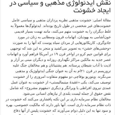
نقش ایدئولوژی مذهبی و سیاسی در
ایجاد خشونت
مقالهٔ اصلی: خشونت مذهبی نظریه پردازان مذهبی و سیاسی عامل
خشونت‌های غیر شخصی در طول تاریخ بوده‌اند. ایدئولوگ‌ها معمولاً به
غلط دیگران را به خشونت متهم می‌کنند، مانند تهمت بسیار قدیمی
خون‌آشامی به یهودیان، اتهامات قرون وسطایی به زنان در مورد
جادوگری، کاریکاتورهایی از مردان سیاه پوست که آنها را به صورت
«وحشی‌های خشن» به تصویر می‌کشید و منجر به این شد که توجیهی
برای قوانین جیم کرو در اواخر قرن ۱۹ در آمریکا فراهم آورد و اتهامات
عصر جدید به مالکین مراکز نگهداری روزانه و دیگران مبنی بر آزار و
اذیت با آداب شیطان پرستانه. هم پشتیبانان و هم مخالفان جنگ علیه
تروریسم در قرن ۲۱ام به آن به عنوان جنگی ایدئولوژیک و مذهبی
می‌نگرند. ویتوریو بوفاچی دو مفهوم متفاوت امروزی را از خشونت
توصیف می‌کند، یکی «عقیدهٔ مینیمالیستی» از خشونت به عنوان عمل
عمدی نیروی افراطی یا ویرانگر و دیگری «مفهوم مشروح» که شامل
نقض حقوق از جمله لیست بلندی از نیازهای انسانی می‌شود.
مخالفان نظام سرمایه داری بر این نکته پافشاری می‌کنند که خشونت در
ذات نظام سرمایه داری است. آنها باور دارند که مالکیت خصوصی، بهره
و سود تنها به این دلیل دوام می‌آورند که خشونت پلیس از آنها دفاع