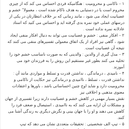
۱ – ناکامی و محرومیت : هنگامیکه فردی احساس می کند که از چیزی
محروم است یا در دستیابی به هدف ناکام شده است ، معمولا” خشم و
عصبانیت ایجاد می شود ، مانند زمانی که بر خلاف انتظارتان در یکی از
درسهای عملی خود نمره بدی گرفته اید و احساس می کنید که استاد
عادلانه نمره نداده است .
۲ – افکار منفی : خشم و عصبانیت می تواند به دنبال افکار منفی ایجاد
شود ، گاهی نیز افراد از یک اتفاق معمولی تفسیرهای منفی می کنند که
نتیجه آن عصبانیت است.
۳ – مدل گیری از والدین : والدینی که به صورت نامناسب خشم خود را
تخلیه می کنند بطور غیر مستقیم این روش را به فرزندان خود می
آموزند.
۴ – نامیدی ، درماندگی ، نداشتن قدرت و تسلط و مواردی مانند آن :
نداشتن فدرت ، تسلط ، ناامیدی و درماندگی نیز حکایت از ناکامی و
محرومیت دارد و شاید اوج چنین احساساتی باشد ، باورها و اعتقادات
معنوی مذهبی و اخلاقی نیز
نقش بسیار مهمی در کاهش خشم و عصبانیت دارند زیرا تفسیری از جهان
و مشکلات آن ارایه می کنند که به ناامیدی ، استیصال و ضعف فرد را
کاهش می دهند و او را با جهان بینی و نگرش دیگری به زندگی آشنا می
کنند.
۵ – تیپ الف شخصیتی : تحقیقات متعددی نشان می دهد که تیپ