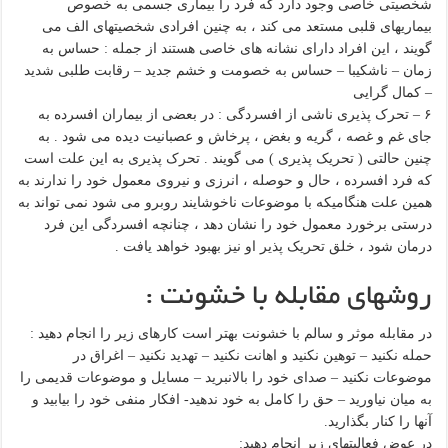
شخصیتی خاصی وجود دارد که فرد را بیماری جسمی به خصوص
بیماریهای قلبی مستعد می کند ، به چنین افرادی شخصیتهای الف می
گویند ، این افراد دارای نشانه های خاصی هستند از جمله : حساس به
زمان – ناشکیبا – حساس به خصومت و خشم جدید – رقابت طلبی شدید
– کمال گرایی
۶ – تحرک پذیری ناشی از افسردگی : در بعضی از بیماران افسرده به
جای غم و غصه ، گریه و بغض ، پرخاش و عصبانیت دیده می شود . به
چنین حالتی ( تحریک پذیری ) می گویند . تحرک پذیری به این علت است
که فرد افسرده ، حال و حوصله ، انرزی و نیروی معمول خود را ندارند به
همین علت هنگامیکه با موضوعات ناخوشایند روبرو می شود نمی تواند به
درستی برخورد معمول خود را نشان دهد ، چنانچه افسردگی این فرد
درمان شود ، خلق تحریک پذیر او نیز بهبود خواهد یافت .
روشهای مقابله با خشونت :
در مقابله موثر و سالم با خشونت بهتر است کارهای زیر را انجام دهید :
حمله نکنید – توهین نکنید و اهانت نکنید – تهدید نکنید – اغراق در
موضوعات نکنید – صدای خود را بالانبرید – مسایل و موضوعات قدیمی را
به میان نیاورید – حق را کامل به خود ندهید- افکار منفی خود را بیابید و
آنها را کنار بگذارید.
در عوض فعالیتهای زیر انجام دهید: