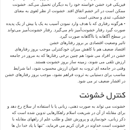
فیزیکی فرد خشن خواسته خود را به دیگران تحمیل می‌کند. خشونت
ممکن است در اثر خشم اتفاق افتد. خشونت از نظر لغوی به معنای
خشکی، تندی و سختی است.
• هرگونه رفتاری که با هدف وارد نمودن آسیب به یک یا بیش از یک پدیده
صورت گیرد رفتار خشونت‌آمیز نام می‌گیرد. رفتار خشونت‌آمیز می‌تواند
در سطح آگاهانه یا ناآگاهانه صورت گیرد.
تاثیر وضعیت اقتصادی بر بروز رفتارهای خشن
اقتصاد ضعیف هم با کاهش میزان خودکنترلی موجب بروز رفتارهای
خشن در افراد می شود؛ هم چنین برخی رفتارها که به مرور در جامعه
ارزش تلقی می شوند، زمینه ساز بروز خشونت هستند.
وقتی در جامعه ای ثروت به عنوان ارزش محسوب شود، اما شرایط
مناسب برای دستیابی به ثروت فراهم نشود، موجب بروز رفتارهای خشن
در اقشار ضعیف تر می شود.
کنترل خشونت
خشونت می تواند به صورت ذهنی، زبانی یا با استفاده از سلاح رخ دهد و
برای مقابله از آن در شریعت اسلام راهکارهایی تدوین شده است که
ذکر زبانی، خودسازی و پرورش عقل و طلب علم از راه‎های مقابله با
خشونت است.خداوند در قران کریم می فرماید، “تنها با یاد خدا دل ها