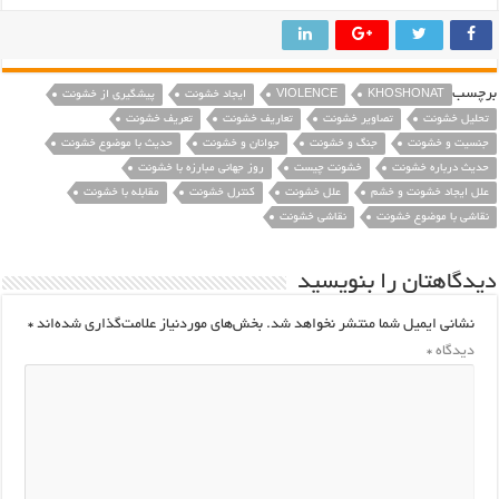
رچسب
KHOSHONAT
VIOLENCE
ایجاد خشونت
پیشگیری از خشونت
تحلیل خشونت
تصاویر خشونت
تعاریف خشونت
تعریف خشونت
جنسیت و خشونت
جنگ و خشونت
جوانان و خشونت
حدیث با موضوع خشونت
حدیث درباره خشونت
خشونت چیست
روز جهانی مبارزه با خشونت
علل ایجاد خشونت و خشم
علل خشونت
کنترل خشونت
مقابله با خشونت
نقاشی با موضوع خشونت
نقاشی خشونت
یدگاهتان را بنویسید
نشانی ایمیل شما منتشر نخواهد شد.
بخش‌های موردنیاز علامت‌گذاری شده‌اند
*
دیدگاه
*