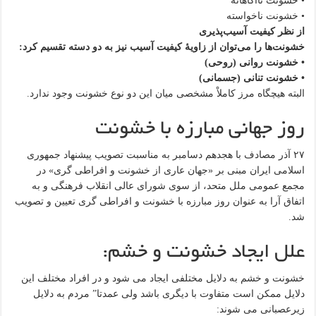
• خشونت ناآگاهانه
• خشونت ناخواسته
از نظر کیفیت آسیب‌پذیری
خشونت‌ها را می‌توان از زاویهٔ کیفیت آسیب نیز به دو دسته تقسیم کرد:
• خشونت روانی (روحی)
• خشونت تنانی (جسمانی)
البته هیچگاه مرز کاملاْ مشخصی میان این دو نوع خشونت وجود ندارد.
روز جهانی مبارزه با خشونت
۲۷ آذر مصادف با هجدهم دسامبر به مناسبت تصویب پیشنهاد جمهوری
اسلامی ایران مبنی بر «جهان عاری از خشونت و افراطی گری» در
مجمع عمومی ملل متحد، از سوی شورای عالی انقلاب فرهنگی و به
اتفاق آرا به عنوان روز مبارزه با خشونت و افراطی گری تعیین و تصویب
شد.
علل ایجاد خشونت و خشم:
خشونت و خشم به دلایل مختلفی ایجاد می شود و در افراد مختلف این
دلایل ممکن است متفاوت با دیگری باشد ولی عمدتا” مردم به دلایل
زیرعصبانی می شوند: