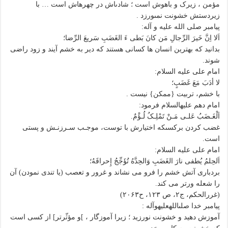
مؤمن ، زیرک و باهوش است ؛ شادى‏اش در چهره‏اش است … با
زیردستش خشونت نمى‏ورزد .
پیامبر صلى الله علیه و آله:
اَلا اِنَّ خَیرَ الرِّجالِ مَن کانَ بَطى ءَ الغَضَبِ سَریعَ الرِّضا؛
بدانید که بهترین انسان ها کسانى هستند که دیر به خشم آیند و زود راضى
شوند.
امام على علیه السلام:
لا أدَبَ مَعَ غَضَبٍ؛
با خشم، تربیت {ممکن} نیست .
امام دهم علیه‏السلام فرمود:
اَلْغَـضَبُ عَلـى مَـنْ تَمْلِـکُ لُـؤْمٌ.
غضب کردن برکسى‏که اختیارش با توست، موجـب سـرزنـش و پستى
است.
امام على علیه السلام:
اَلحِلمُ یُطفى نارَ الغَضَبِ وَالحِدَّهُ تُؤَجِّجُ إِحراقَهُ؛
بردبارى آتش خشم را فرو مى نشاند و غرور و تعصب (یا تندی نمودن) آن
را شعله ورتر مى کند.
(غررالحکم، ج۲، ص ۱۲۳، ح۲۰۶۳)
پیامبر خدا صلى‏الله‏علیه‏و‏آله :
آموزش دهید و خشونت نورزید ؛ زیرا آموزگار ، ]و مؤثّرتر] از کسى است