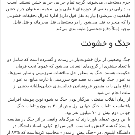
جرم دسته‌بندی می‌شوند، گرچه تمام جرایم، جرایم خشن نیستند. آسیب
به دارایی در بعضی از حوزه‌های قضایی ولی نه همه به عنوان جرم خشن
طبقه‌بندی می‌شود] نیاز به نقل قول دارد[ ادارهٔ فدرال تحقیقات خشونتی
را که منجر به قتل می‌شود را در دسته‌های قتل مجرمانه و قتل قابل
توجیه (مثلاً دفاع شخصی) طبقه‌بندی می‌کند.
جنگ و خشونت
جنگ وضعیتی از نزاع خشونت‌بار درازمدت و گسترده است که شامل دو
یا تعداد بیشتری از گروه‌های انسانی می‌شود که عموماً تحت فرمان
حکومت هستند. جنگ به منظور حل مناقشات سرزمینی و سایر ستیزها،
به عنوان جنگ تهاجمی به قصد فتح سرزمینی یا غارت منابع، به عنوان
دفاع ملی یا به منظور فرونشاندن فعالیت‌های جدایی‌طلبانهٔ بخشی از
ملت انجام می‌شود.
از زمان انقلاب صنعتی، مرگبار بودن جنگ به شیوه نوین پیوسته افزایش
یافته‌است. تلفات جنگ جهانی اول بیش از ۴۰ میلیون و تلفات جنگ
جهانی دوم بیش از ۷۰ میلیون نفر بود.
با این وجود عده‌ای باور دارند که مرگ‌های واقعی بر اثر جنگ در مقایسه
با سدهٔ گذشته کاهش یافته‌است. لاورنس اچ. کیلی، استاد دانشگاه در
دانشگاه ایلینوی، در «جنگ پیش از تمدن» محاسبه کرده‌است که %۸۷ از