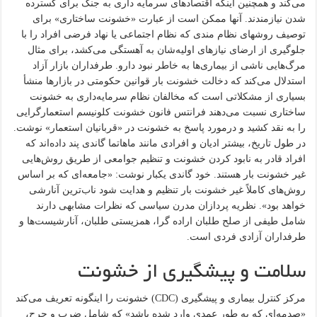
می‌کند و همچنین اینکه اقتصادهای سرمایه داری به جنگ برای گسترده
شدن نیازمندند. آنها ممکن است از عبارت «خشونت ساختاری» برای
توصیف روشهای نظام مندی که نظام اجتماعی یا نهاد فرضی افراد را با
جلوگیری از ارضای نیازهای اولیه‌شان به آهستگی می‌کشد، برای مثال
مرگ‌هایی ناشی از بیماری‌ها به خاطر نبود دارو. طرفداران بازار آزاد
استدلال می‌کند که دخالت خشونت بار قوانین حکومتی در بازارها منشأ
بسیاری از مشکلاتی است که مخالفان نظام سرمایه‌داری به خشونت
ساختاری نسبت می‌دهند فرانتس فانون خشونت کلونیسم استعمارگرایی
را به نقد کشید و درمورد پاسخ به خشونت در «قربانیان استعمار» نوشت.
در طول تاریخ، بیشتر ادیان و افرادی مانند ماهاتما گاندی پند داده‌اند که
افراد قادر به نابود کردن خشونت و تنظیم جوامعی از طریق روش‌هایی
غیر خشونت بار هستند. خود گاندی یکبار نوشت: «جامعه‌ای که بر اساس
روش‌های کاملاً غیر خشونت بار تنظیم و هدایت شود ناب‌ترین آنارشی
خواهد بود». نظریه پردازان مدرن سیاسی که نظرات مشابهی دارند
شامل طیفی از صلح طلبان اراده گرا، همزیستی طلبان، آنارشیست‌ها و
طرفداران آزادی فردی است.
سلامت و پیشگیری از خشونت
مرکز کنترل بیماری و پیشگیری (CDC) خشونت را اینگونه تعریف می‌کند
«صدمه‌ای که به طور عمدی وارد شده باشد» که شامل ضرب و جرح،