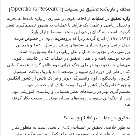
هدف و تاریخچه تحقیق در عملیات (
Operations Research
)
واژه تحقیق در عملیات
از لحاظ لغوی در بسیاری از واژه‌ نامه‌ها به تجزیه
و تحلیل ریاضی و علمی یک فرایند یا عملیات به منظور تصمیم‌گیری تعبیر
گردیده است. به گمان برخی این مبحث توسط چارلز باپیگ
(۱۸۷۱-۱۷۹۱) ابداع گردید زیرا که پژوهش‌های وی در خصوص هزینه
حمل و نقل و مرتب‌سازی بسته‌های پستی در سال ۱۸۴۰ و همچنین
بررسی رفتار تجهیزات حمل و نقل ریلی در ابعاد وسیع بوده است.
شاخه توسعه یافته و یا همان تحقیق در عملیات که در کتاب‌های کنونی
می‌توان جستجو نمود در طی جنگ جهانی دوم ظاهر گردید. عمده کسانی
که در طی این دوره این شیوه را توسعه دادند پاتریک بلاکت، سیسیل
گردون، وادینگتون، اون وانسبرگ، جونز و فرانک یاتس از کشور انگلیس
و جورج دانتریگ از کشور آمریکا بودند. تلاش این عده در جهت
تصمیم‌گیری بهتر در زمینه‌های نظیر پشتیبانی و زمانبندی آموزشی بود.
پس از جنگ این شیوه در زمینه‌های مشابه بویؤه در صنعت بکار گرفته
شد.
تحقیق در عملیات ( OR ) چیست؟
به طور خلاصه، تحقیق در عملیات ( OR ) دانشی است به منظور بکار
بستن روش‌های تحلیلی توسعه یافته برای کمک به تصمیم‌گیری بهتر.