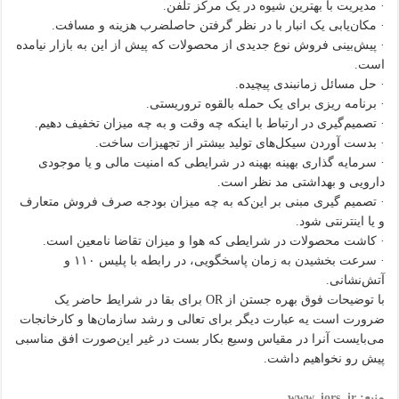
· مدیریت با بهترین شیوه در یک مرکز تلفن.
· مکان‌یابی یک انبار با در نظر گرفتن حاصلضرب هزینه و مسافت.
· پیش‌بینی فروش نوع جدیدی از محصولات که پیش از این به بازار نیامده
است.
· حل مسائل زمانبندی پیچیده.
· برنامه ریزی برای یک حمله بالقوه تروریستی.
· تصمیم‌گیری در ارتباط با اینکه چه وقت و به چه میزان تخفیف دهیم.
· بدست آوردن سیکل‌های تولید بیشتر از تجهیزات ساخت.
· سرمایه گذاری بهینه بهینه در شرایطی که امنیت مالی و یا موجودی
دارویی و بهداشتی مد نظر است.
· تصمیم گیری مبنی بر این‌که به چه میزان بودجه صرف فروش متعارف
و یا اینترنتی شود.
· کاشت محصولات در شرایطی که هوا و میزان تقاضا نامعین است.
· سرعت بخشیدن به زمان پاسخگویی، در رابطه با پلیس ۱۱۰ و
آتش‌نشانی.
با توضیحات فوق بهره جستن از OR برای بقا در شرایط حاضر یک
ضرورت است یه عبارت دیگر برای تعالی و رشد سازمان‌ها و کارخانجات
می‌بایست آنرا در مقیاس وسیع بکار بست در غیر این‌صورت افق مناسبی
پیش رو نخواهیم داشت.
منبع: www. iors. ir