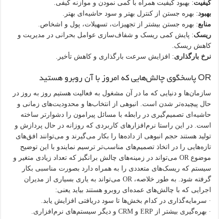
کیفیت
: بهبود کیفیت همراه با کمی نمودن و موازنه کیفی.
بهبود
: بهره جستن از کنترل بهتر و سود حاشیه‌ای بهتر.
منابع
: بهره جستن بیشتر از تجهیزات، تسهیلات، پول و اشخاص.
ریسک
: پایش کمی ریسک و شفاف‌سازی عوامل بحرانی در مدیریت و
کاهش ریسک.
نرخ بارگذاری
: افزایش سرعت بارگذاری و کاهش تأخیر.
OR پاسخگوی چالش‌هایی که امروز با آن روبرو هستید
سازمان‌ها و دنیایی که ما در آن مشغول به فعالیت هستیم روز به روز در
حال پیچیده‌تر شدن است. انبوهی از انتخاب‌ها و محدودیت‌های زمانی و
حاشیه‌ای تصمیم‌گیری در رابطه با مسائل پیرامون را دشوارتر ساخته
است. در این راستا نرم‌افزارهای کاربردی که روزانه در حال پردازش و
تولید هستند حجم انبوهی از داده‌ها را بکار می‌گیرند و می‌توانند افق‌های
تازه‌هایی را در اتخاذ تصمیم‌های مناسب‌تر ترسیم نمایندو با این توضیح
موضوع OR می‌تواند در زمینه‌های چالش برانگیز که تعداد زیادی متغیر و
سیستم که ریسک‌های متعددی را به همراه دارد بصورت مناسبی بکار
گرفته شود. به طور خلاصه، OR می‌تواند به یاری بسیاری از مدیران
اجرایی که با چالش‌های عمده‌ای روبرو هستند بیاید یعنی:
· سرمایه‌گذاری در کدام بخش‌ها تا سود دریافتی افزایش یابد.
· بهره‌گیری بیشتر از ERP و CRM و دیگر سیستم‌ها‌ی نرم‌افزاری.