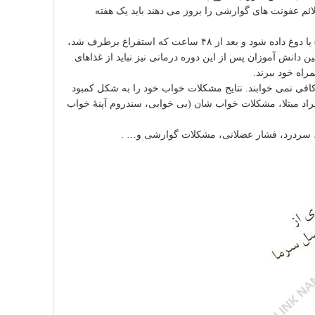
ئم عفونت های گوارشی را بروز می دهند باید یک هفته
زمانی که کودک دچار استفراغ است، باید به او سرم خوراکی (محلول او ار اس) یا دوغ داده شود و بعد از ۴۸ ساعت که استفراغ برطرف شد،
ن دانش آموزان پس از این دوره درمانی نیز نباید از غذاهای
اه خود ببرند.
واب دارد: ۴۵% فرانسوی ها به اندازۀ کافی نمی خوابند. نتایج مشکلات خواب خود را به شکل کمبود
ویایی در زندگی حرفه ای نشان می دهد. این در حالی است که ۷۷% افراد مبتلا، مشکلات خواب شان (بی خوابی، سندروم آپنۀ خواب
 سردرد، فشار عضلانی، مشکلات گوارشی و… .