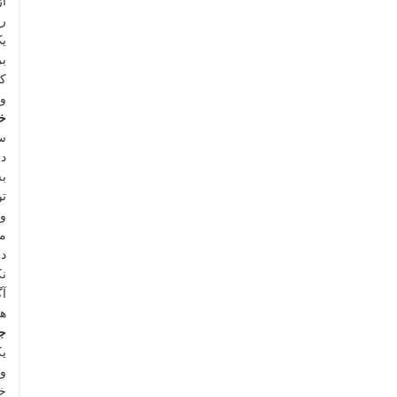
از
ری
بر
کو
و 
خ
سر
در
به
تو
و 
مت
در
نک
آگ
ه
جد
یک
خو