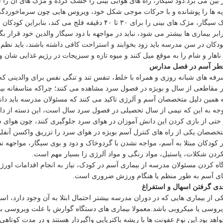
 بین می برد.دود سیگار، راه های هوایی بینی را خشک کرده و مژک های آن را
ه ها را پوشانده و با حرکات موجی شکل خود، ویروس هایی چون سرماخوردگی ر
یک سیگار، مژک های بینی را برای ۳۰ تا ۴۰ دقیقه فل
ابر بیماری ها بیشتر می شود، نباید در مواجهه با دود سیگار والدین خود قرار بگی
دکان در سن مدرسه باید زود بخوابند و استراحت کافی داشته باشند، باید نظم 
ناهار و شام را به موقع میل کنند و میوه تازه و سبزیجات در رژیم غذایی شان و
طر آسم در فصل مدارس
فه های شبانه روزی و همراه با خلط، تنفس تند و تنگی نفس برای والدینی که ف
 مقاطعی از سال و بویژه در فصول سرد مشاهده می کنند؛ چراکه متاسفانه بیمار
 همین دلیل متخصصان آسم و آلرژی تاکید می کنند که مسئولان مدرسه باید دانش
جه به این که نیمی از سال تحصیلی در فصول سرد سال است، این دسته از دان
حتی از بازی کردن این دانش آموزان در هوای سرد جلوگیری کنند، چون هوای سرد
خصصان یکی از راه های کنترل آسم بویژه در هوای سرد را تزریق واکسن آنفلوآن
 کودکان مبتلا به آسم، مواجه نشدن با گردوخاک و دود و بوی سیگار، مواجهه ن
ردن شکلات، پاستیل، مواد رنگی و مواد آلرژی زا بسیار مهم است.
اه کردن مسئولان مدرسه از بیماری آسم در کودک، نیاز به انجام اقدامات او
ای آسم به طور منظم یا هنگام ورزش ضروری است.
ی گرفتن اسهال و استفراغ
ی از بیماری هایی که در دوران مدرسه بیشتر احتمال ابتلا به آن وجود دارد،
اهد بود.این نوع عفونت ها با ریشه باکتریایی واگیردار هستند و در مدت کوتاهی