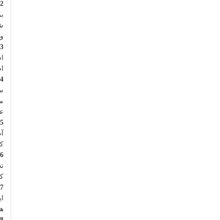
2) روزانه حداقل ۳۰ دقیقه ورزش هوازی داشته باشید.
شد
و 
3) یاد بگیرید استرستان را کنترل کنید.
اس
اض
4) سیگار نکشید.
سی
من
عا
5) برای حفظ سلامت و آب بدن، آب ساده بنوشید.
آب
کن
6) ویتامین مصرف کنید.
کر
7) بخندید.
ای
هم
8) از نوشیدن الکل خودداری کنید.