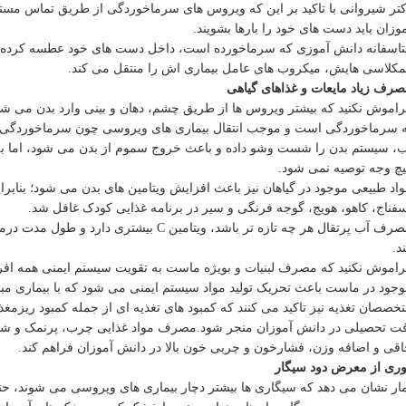
تر شیروانی با تاکید بر این که ویروس های سرماخوردگی از طریق تماس مست
وزان باید دست های خود را بارها بشویند.
اسفانه دانش آموزی که سرماخورده است، داخل دست های خود عطسه کرده و 
کلاسی هایش، میکروب های عامل بیماری اش را منتقل می کند.
رف زیاد مایعات و غذاهای گیاهی
اموش نکنید که بیشتر ویروس ها از طریق چشم، دهان و بینی وارد بدن می شون
 سرماخوردگی است و موجب انتقال بیماری های ویروسی چون سرماخوردگی از 
، سیستم بدن را شست وشو داده و باعث خروج سموم از بدن می شود، اما به 
چ وجه توصیه نمی شود.
اد طبیعی موجود در گیاهان نیز باعث افزایش ویتامین های بدن می شود؛ بنابرا
فناج، کاهو، هویج، گوجه فرنگی و سیر در برنامه غذایی کودک غافل شد.
مصرف آب پرتقال هر چه تازه تر باشد، ویتامی
د.
اموش نکنید که مصرف لبنیات و بویژه ماست به تقویت سیستم ایمنی همه افراد
جود در ماست باعث تحریک تولید مواد سیستم ایمنی می شود که با بیماری مبا
خصصان تغذیه نیز تاکید می کنند که کمبود های تغذیه ای از جمله کمبود ریزمغ
ت تحصیلی در دانش آموزان منجر شود.مصرف مواد غذایی چرب، پرنمک و شیرین 
قی و اضافه وزن، فشارخون و چربی خون بالا در دانش آموزان فراهم کند.
ری از معرض دود سیگار
ار نشان می دهد که سیگاری ها بیشتر دچار بیماری های ویروسی می شوند، حت