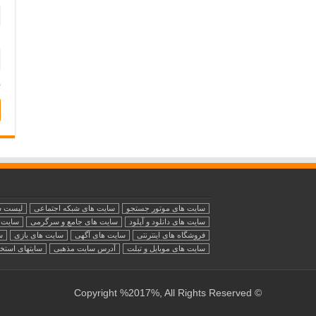
و
ذ
سایت های موتور جستجو
سایت های شبکه اجتماعی
لیست س
سایت های دانلود و آپلود
سایت های جامع و سرگرمی
سایت ه
فروشگاه های اینترنتی
سایت های آگهی
سایت های بازی
س
سایت های موبایل و تبلت
آدرس سایت مذهبی
سایتهای استخ
© Copyright %2017%, All Rights Reserved