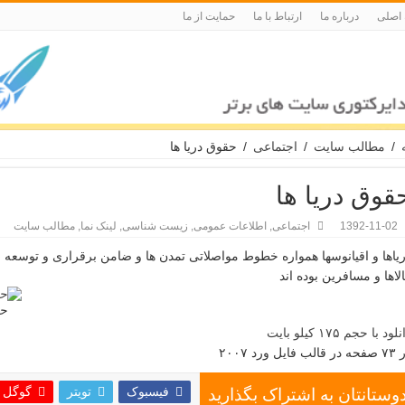
 اصلی
درباره ما
ارتباط با ما
حمایت از ما
/
مطالب سایت
/
اجتماعی
/
حقوق دریا ها
قوق دریا ها
1392-11-02
اجتماعی
,
اطلاعات عمومی
,
زیست شناسی
,
لینک نما
,
مطالب سایت
یاها و اقیانوسها همواره خطوط مواصلاتی تمدن ها و ضامن برقراری و توسعه 
لاها و مسافرین بوده اند
حق
لود با حجم ۱۷۵ کیلو بایت
قالب فایل ورد ۲۰۰۷
فیسبوک
تویتر
گوگل 
دوستانتان به اشتراک بگذارید