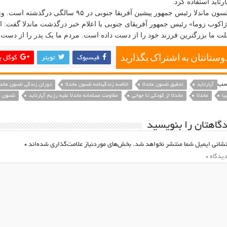
ارتاید استفاده کرد.
ون ماندلا رئیس جمهور پیشین آفریقا جنوبی در ۹۵ سالگی درگذشته است. وی مدتی بود از عفونت ریه رنج می‌برد.
اکوب زوما» رئیس جمهور آفریقای جنوبی با اعلام خبر درگذشت ماندلا گفت: ا
ت ما بزرگترین فرزند خود را از دست داده است. مردم ما یک پدر را از دست دا
دوستانتان به اشتراک بگذارید
فیسبوک
تویتر
گوگل پ
سب
آپارتاید
تحقیق نلسون ماندلا
خلاصه زندگینامه نلسون ماندلا
دوران زندگی نلسون ماندل
با
ماندلا
ماندلا از کودکی تا جوانی
مقاومت مسلحانه ماندلا علیه رژیم آپارتاید
نلسون م
گاهتان را بنویسید
شانی ایمیل شما منتشر نخواهد شد.
بخش‌های موردنیاز علامت‌گذاری شده‌اند
*
یدگاه
*