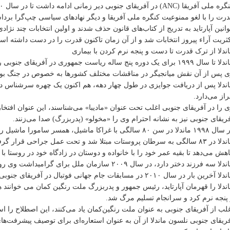
رت را با لغو ممنوعیت کنگره ملی آفریقا و دیگر نهادهای سیاسی چپ‌گرا برداشت و نلسون ماندلا 
ثریت آراء پیروز انتخابات شد و از آن زمان تاکنون قدرت را در دست داشته‌ اس
ندلا از ترک قدرت تا دست و پنجه نرم کردن با بیماری
ل ۱۹۹۹ برای یک دوره پنج ساله ریاست جمهوری در آفریقای جنوبی را در اختیار داشت اما پس از آن از صحنه سیاست خارج شد.
 پس از آن نقش میانجیگر در مناقشات مختلف کشورها به خصوص در جنگ بور
ندلا پس از دریافت جوایزی در طول چهار دهه، هم اکنون یک چهره سرشناس دو
راز می‌دارد.
 را در آفریقای جنوبی اغلب تحت عنوان «مادیبا» می‌شناسند، این عنوان افتخاری 
ریقای جنوبی نیز به نشانه احترام وی را «مخولو» (پدربزرگ) صدا می‌زنند.
لا در سن ۸۰ سالگی با غراکا ماشیل، همسر سامورا ماشیل رئیس جمهور فقید موزامبیک ازدواج کرد.
هش می‌دهد تا بقیه عمر خود را با خانواده و دوستان در زادگاه خود در روستا ب
لا سه فرزند دختر دارد، در سال ۲۰۰۹ سازمان ملل برای گرامیداشت وی روز تولدش را روزی جهانی اعلام کرد.
ا آخرین بار در سال ۲۰۱۰ در مسابقات جام جهانی فوتبال در آفریقای جنوبی در ملاء عام حاضر شد.
ندلا را قهرمان آپارتاید، رئیس جمهور و پدربزرگ ملت رنگین کمان می خوانن
پنجه نرم کرد و سرانجام تسلیم مرگ شد.
لب از آفریقای جنوبی به‌ عنوان ملت رنگین‌کمان یاد می‌کنند، این اصطلاح را
ریقای جنوبی نلسون ماندلا از آن به عنوان استعاره‌ای برای توصیف پیشرفت‌های