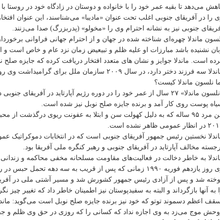
هش می‌دهد تا بقیه عمر خود را با خانواده و دوستان در زادگاه خود در روستا ب
 را در آفریقای جنوبی اغلب تحت عنوان «مادیبا» می‌شناسند، این عنوان افتخاری 
ریقای جنوبی نیز به نشانه احترام وی را «مخولو» (پدربزرگ) صدا می‌زنند.
سون ماندلا چهره‌ای شناخته شده در جهان و از احترام جهانی فراوانی‌ برخوردا
ان نشنیده باشد مبارزات او علیه ظلم و تبیعیض زمان نزد عام و خاص است و 
ده است. ماندلا جوایز و نشان های متعدد افتخار دریافت کرده که جایزه صلح ن
لا سه فرزند دختر دارد، در سال ۲۰۰۹ سازمان ملل برای گرامیداشت وی روز تولدش را روزی جهانی اعلام کرد.
ا نلسون ماندلا کیست؟
«نلسون ماندلا» ۲۷ سال از عمر خود را در دوره رژیم آپارتاید در آفری
اه پوست روی کار آمد و برنده جایزه صلح نوبل نیز شده است.
این مرد ۹۵ ساله که به دلیل کهولت سن و ابتلا به عفونت ریوی درگذشت
انظار عمومی ظاهر نشده است.
ندلا نخستین رئیس جمهور آفریقای جنوبی است که در انتخابات دموکراتیک عم
جسته مخالف آپارتاید در آفریقای جنوبی و رهبر کنگره ملی آفریقا بود.
ندلا به خاطر دخالت در فعالیت‌های مقاومت مسلحانه مخفی محاکمه و زندانی
وی روز یازدهم فوریه ۱۹۹۰ زمانی که پس از قریب به سه دهه تحمل
خته شد و پس از آزادی رئیس جمهور کشورش شد و مسیر آشتی ملی در آفریقای 
 به آنها بازگرداند و البته به سفیدپوستان نیز اطمینان خاطر داد که تغییر چیز نگرا
حش موج می‌زد به وی اجازه نداد که کسانی را که روزی در حق وی ظلم و جفا 