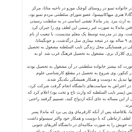
 در هجدهم ژوئیه ۱۹۱۸ (برابر با ۲۶ تیر ۱۲۹۷ خورشیدی) در خانواده تمبو در روستای کوچک موزو در ناحیه متاتا، مرکز
، گادلا هنری مپهاکانییسوا، عضو شورای سلطنتی مردم تمبو بود،
ی را به ارث ببرد. پدر ماندلا نقشی اساسی در به سلطنت رسیدن
ی گرفتن ماندلا به صورت غیر رسمی این لطف وی را جبران کرد.
مدرسه پا گذاشت، وی در مدرسه توسط یک معلم متدیست، با تبعیت از نام
هوراسیو نلسون دریاسالار انگلیسی «نلسون» نام نهاده شد. پدر رولیهلاهلا وقتی وی ۹ ساله بود در نتیجه بیماری سل درگذشت، و جونگینتابا،
سلی در همسایگی محل زندگی نایب السلطنه مشغول به تحصیل
زی کلارک بری، مشغول به تحصیل فرهنگ غرب شد. او به
کده وسلی در فورت بیوفورت که بیشتر خانواده سلطنتی در آن مشغول به تحصیل بودند
در کنکور، وی شروع به تحصیل در مقطع کارشناسی علوم
و آنها تبدیل به دوست و همکار همیشگی یکدیگر شدند.
که در اعتراض به سیاست‌های دانشگاه انجام گرفت شرکت کرد،
یس (پسر نایب السلطنه که وارث تاج و تخت بود) اعلام کرد که
 از این مساله به جای آنکه ازدواج کنند، تصمیم گرفتند راحتی
زند.
، بلافاصله پس از آنکه کارفرمای وی پی برد که ماندلا پسر
 به لطف ارتباطی که با دوست و همکار خود والتر سیسولو داشت
ت خویش را به صورت مکاتبه‌ای در دانشگاه آفریقای جنوبی
گاه ویتواترسرند کرد. ماندلا در این مدت در شهرکی به نام