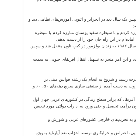
یقا بود سپس یک سال بعد در الجزایر و اتیوپی آموزش‌های نظامی دید و
بارزه کردم و با سیطره سفید پوستان مبارزه کردم با سیطره
ماده‌ام در این راه جان خود را از دست بدهم.
ماندلا ۱۸ سال از دوران حبس خود را در جزیره روبن سپری کرد و پس از آن در سال ۱۹۸۲ به زندان بولزمور در کیپ تاون منتقل شد و سپس
لح‌طلبی را در پیش گرفت، و این امر منجر به تسهیل انتقال آفریقای جنوبی به سمت
 به قدرت رسید و شروع به انجام یک رشته قوانین مبنی بر
جداسازی نژادی که به نام «آپارتاید» شناخته می‌شود، کرد. این تبعیض در مورد ثروت به دست آمده از صنعتی سازی سریع دهه‌های ۵۰، ۶۰ و
ه آفریقا، که برابر سطح زندگی در کشورهای غربی جهان اول
ون درآمد، تحصیل و حتی ورود به ادارات دولتی مورد تبعیض
شد و به تحریم‌های خارجی کشورهای غربی و شورش و
 اعتراض و خرابکاری توسط احزاب ضد آپارتاید به‌ویژه