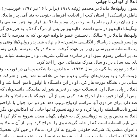
ندلا از کودکی تا جوانی
نلسون رولیهلاهلا ماندلا
اطق ترانسکی از استان کیپ از اتحادیه آفریقای جنوبی به دنیا آمد. پدر ماندلا
 از زمان تولد این مقام را به ارث برده بود و ماندلا نیز قرار بود چنین مقام
نگینتابا دالیندیبو در تمبو داشت، دالیندیبو نیز پس از مرگ گادلا با به فرزند
رولیهلاهلا ماندلا در ۷ سالگی، نخستین عضو خانواده خود بود که به 
یب السلطنه سرپرستی وی را بر عهده گرفت. ماندلا در یک مدرسه تبلیغی و
. بر اساس رسوم تمبو، او در شانزده سالگی تشریف، و در موسسه شبانه رو
ی سه سال، در دو سال مدرک مقدماتی خود را اخذ کرد.
ماندلا در نوزده سالگی، در سال ۱۹۳۷، به هلدتون، دانش
یمت کرد و به ورزش‌های بوکس و دو و میدانی علاقه‌مند شد. پس از شرکت 
سانی در دانشگاه فورت هار کرد، او در این دانشگاه با اولیور تامبو، آشنا شد 
ندلا در پایان سال اول تحصیلات خود، در تحریم شورای نمایندگی دانشجویان 
پس از آن از فورت هار اخراج شد. کمی پس از آن، جونیگنتابا به ماندلا و جاست
د دارد برای هر دوی آنها مراسم ازدواج ترتیب دهد. هر دو مرد جوان با ناراحتی
مرو نایب‌السلطنه را رها کرده و به ژوهانسبورگ تنها جایی که امکانش بود بگری
ندلا به محض ورود به ژوهانسبورگ، به عنوان نگهبان معدن شروع به کار کرد اما
تنی نایب‌السطنه ‌است که از خانه گریخته وی را اخراج کرد. پس از آن ماندلا
 عنوان منشی یک شرکت حقوقی شروع به کار کرد. ماندلا در حین کار، تحصیلا
(UNISA) به اتمام رساند، و پس از آن شروع به تحصیل در رشته حقوق در دانش