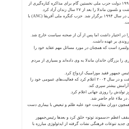
کنگره ملی آفریقا (ANC) در آفریقای جنوبی دیر زمانی ادامه داشت تا در سال ۱۹۹۰ دولت حزب ملی نخستین گام برای مذاکره کناره‌گیری از
را بعد از ۲۷ سال زندان آزاد کرد.
قوانین آپارتاید به تدریج از کتاب‌های قانون حذف شدند و اولین انتخابات چند نژادی در سال ۱۹۹۴ برگزار شد. حزب کنگره ملی آفریقا (ANC) با
ت.
وندی بر عهده داشت.
لتمرد است که همچنان در مورد مسائل مهم عقاید خود را
را بزرگان خاندان ماندلا به وی داده‌اند و بسیاری از مردم
ماندلا در ۸۳ سالگی به سرطان پروستات مبتلا شد و تحت عمل جراحی قرار گرفت و در سال ۲۰۰۴ اعلام کرد که فعالیت‌های عمومی خود را
ا آرامش بیشتر سپری کند.
د همچون دوران مقاومت خود علیه ظلم و تبعیض با بیماری دست
 اسقف اعظم «دسموند توتو» خلق کرد و بعدها رئیس‌جمهور
 جدید تنوعات فرهنگی نشات گرفته از ایدئولوژی مبارزه با