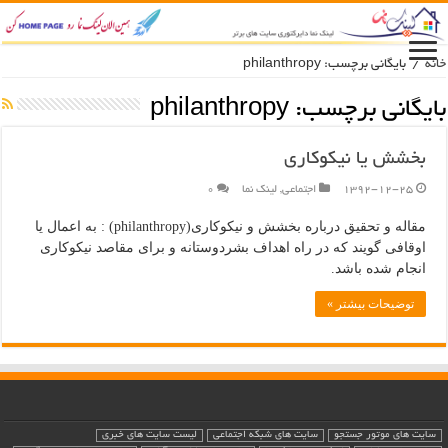
خانه
/
بایگانی برچسب: philanthropy
بایگانی برچسب:
philanthropy
بخشش یا نیکوکاری
1392-12-25
اجتماعی
,
لینک نما
۰
مقاله و تحقیق درباره بخشش و نیکوکاری(philanthropy) : به اعمال یا
اوقافی گویند که در راه اهداف بشردوستانه و برای مقاصد نیکوکاری
انجام شده باشد.
توضیحات بیشتر »
سایت های موتور جستجو
سایت های شبکه اجتماعی
لیست سایت های خبری