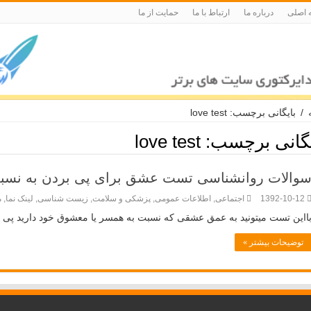
 اصلی
درباره ما
ارتباط با ما
حمایت از ما
/
بایگانی برچسب: love test
یگانی برچسب:
love test
والات روانشناسی تست عشق برای پی بردن به نس
1392-10-12
اجتماعی
,
اطلاعات عمومی
,
پزشکی و سلامت
,
زیست شناسی
,
لینک نما
,
م
ااین تست میتونید به عمق عشقی که نسبت به همسر یا معشوق خود دارید پی بب
توضیحات بیشتر »