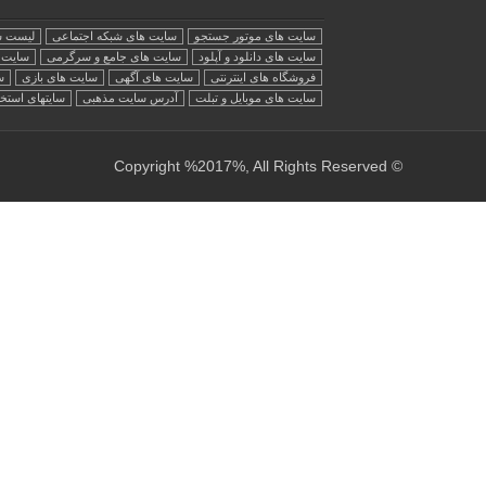
سایت های موتور جستجو
سایت های شبکه اجتماعی
لیست س
سایت های دانلود و آپلود
سایت های جامع و سرگرمی
سایت ه
فروشگاه های اینترنتی
سایت های آگهی
سایت های بازی
س
سایت های موبایل و تبلت
آدرس سایت مذهبی
سایتهای استخ
© Copyright %2017%, All Rights Reserved