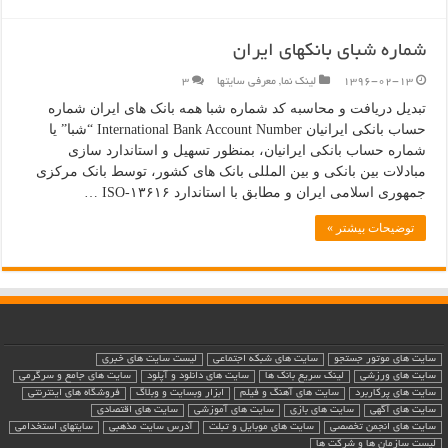
شماره شبای بانکهای ایران
1396-02-13
لینک نما
,
معرفی سایتها
۳
تبدیل دریافت و محاسبه کد شماره شبا همه بانک های ایران شماره
حساب بانکی ایرانیان International Bank Account Number “شبا” یا
شماره حساب بانکی ایرانیان، بمنظور تسهیل و استاندارد سازی
مبادلات بین بانکی و بین المللی بانک های کشور، توسط بانک مرکزی
جمهوری اسلامی ایران و مطابق با استاندارد ۱۳۶۱۶-ISO …
توضیحات بیشتر »
سایت های موتور جستجو
سایت های شبکه اجتماعی
لیست سایت های خبری
سایت های ورزشی
لینک سریع بانک ها
سایت های دانلود و آپلود
سایت های جامع و سرگرمی
سایت های پرکاربرد
سایت های آهنگ و فیلم
ابزار وبسایت و وبلاگ
فروشگاه های اینترنتی
سایت های آگهی
سایت های بازی
سایت های آموزشی
سایت های اقتصادی
سایت های انجمن تخصصی
سایت های موبایل و تبلت
آدرس سایت مذهبی
سایتهای استخدامی
لیست سازمان ها و شرکت ها