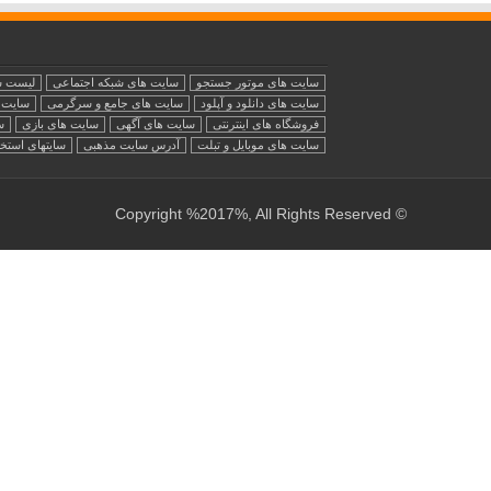
سایت های موتور جستجو
سایت های شبکه اجتماعی
لیست س
سایت های دانلود و آپلود
سایت های جامع و سرگرمی
سایت ه
فروشگاه های اینترنتی
سایت های آگهی
سایت های بازی
س
سایت های موبایل و تبلت
آدرس سایت مذهبی
سایتهای استخ
© Copyright %2017%, All Rights Reserved