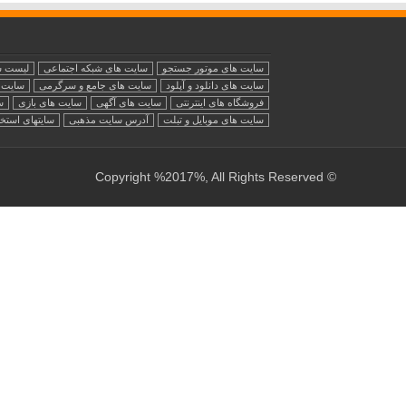
سایت های موتور جستجو
سایت های شبکه اجتماعی
لیست س
سایت های دانلود و آپلود
سایت های جامع و سرگرمی
سایت ه
فروشگاه های اینترنتی
سایت های آگهی
سایت های بازی
س
سایت های موبایل و تبلت
آدرس سایت مذهبی
سایتهای استخ
© Copyright %2017%, All Rights Reserved