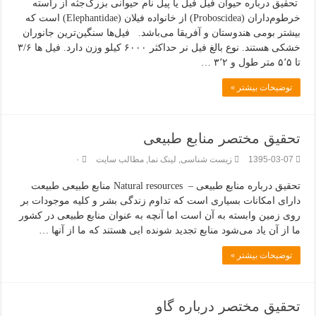
تحقیق درباره حیوان فیل فیل یا پیل نام حیوانی بزرگ‌جثه از راسته
خرطوم‌داران (Proboscidea) از خانواده فیلان (Elephantidae) است که
بیشتر بومی هندوستان و آفریقا می‌باشد. فیل‌ها سنگین‌ترین جانوران
خشکی هستند. نوع بالغ فیل نر حداکثر ۶۰۰۰ کیلو وزن دارد. فیل ها ۳/۶
تا ۵٬۵ متر طول و ۳٬۲ …
توضیحات بیشتر »
تحقیق مختصر منابع طبیعی
1395-03-07
زیست شناسی
,
لینک نما
,
مطالب سایت
۰
تحقیق درباره منابع طبیعی – Natural resources منابع طبیعی طبیعت
دارای امکانات بسیاری است که تداوم زندگی بشر و کلیه موجودات بر
روی زمین وابسته به آن است اما آنچه به عنوان منابع طبیعی در کشور
ما از آن یاد می‌شود منابع تجدید شونده ایی هستند که ما از آنها …
توضیحات بیشتر »
تحقیق مختصر درباره گاو