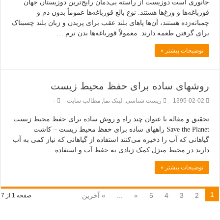
جانوری است دوزیست از راسته بی‌دمان رایج‌ترین دوزیستان جهان
قورباغه‌ها و وزغ‌ها هستند. نوع بالغ قورباغه‌ها عموماً بدون دم و
چمباته‌زده هستند، آن‌ها پاهای بلند عقب برای پریدن و زبان بلند چسبناک
برای گرفتن طعمه دارند. معمولاً قورباغه‌ها بدن نرم …
توضیحات بیشتر »
روشهای ساده برای حفظ محیط زیست
1395-02-02
زیست شناسی
,
لینک نما
,
مطالب سایت
۰
تحقیق و مقاله با عنوان چند راه و روش ساده برای حفظ محیط زیست
Save the Planet راههای ساده برای حفظ محیط زیست – کاشت
گیاهانی که آب را ذخیره می‌کنند استفاده از گیاهانی که نیاز کمی به آب
دارند در محیط منزل کمک زیادی به حفظ آب و استفاده …
توضیحات بیشتر »
1
2
3
4
5
»
...
» آخرین
صفحه 1 از 7