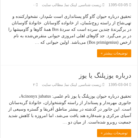
1395-03-05
زیست شناسی
,
لینک نما
,
مطالب سایت
۰
تحقیق درباره حیوان گاو گاو پستانداری است سُم‌دار، نشخوارکننده و
تهی‌شاخ از راسته زوج‌سُمان، از خانواده گاوسانان. خانوادهٔ گاوسانان
در برگیرندهٔ چندین سرده است که سردهٔ Bos همهٔ گاوها و گاومیشها را
در بر می‌گیرد. جد گاوهای اهلی امروزی حیوانی منقرض‌شده به نام
ارخص (Bos primigenius) می‌باشد. اولین حیوانی که …
توضیحات بیشتر »
درباره یوزپلنگ یا یوز
1395-03-04
زیست شناسی
,
لینک نما
,
مطالب سایت
۲
تحقیق درباره حیوان یوزپلنگ یا یوز نام علمی: Acinonyx jubatus،
جانوری مهره‌دار و پستاندار از راسته گوشتخواران، خانوادهٔ گربه‌سانان
است. این جانور در گذشته در بیشتر مناطق آفریقا و گستره وسیعی از
آسیای مرکزی و شبه‌قاره هند یافت می‌شد، اما امروزه با کاهش شدید
جمعیت روبرو شده‌است. از میان دو …
توضیحات بیشتر »