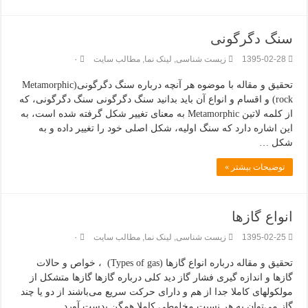
سنگ دگرگونی
1395-02-28
زیست شناسی
,
لینک نما
,
مطالب سایت
۰
تحقیق و مقاله با موضوه هر آنچه درباره سنگ دگرگونی(Metamorphic
rock) و اقسام و انواع آن باید بدانید سنگ دگرگونی سنگ دگرگونی، که
از کلمه لاتین Metamorphic به معنای تغییر شکل گرفته شده است، به
این اشاره دارد که سنگ اولیه، شکل اصلی خود را تغییر داده و به
شکل …
توضیحات بیشتر »
انواع گازها
1395-02-25
زیست شناسی
,
لینک نما
,
مطالب سایت
۰
تحقیق و مقاله درباره انواع گازها (Types of gas) ، خواص و حالات
گازها و اندازه گیری فشار گاز دید کلی درباره گازها گازها متشکل از
مولکولهای کاملا جدا از هم و دارای حرکت سریع می‌باشند از دو یا چند
گاز می‌توان به هر نسبت مخلوطی کاملا همگن بدست آورد. …