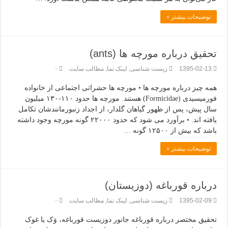
توضیحات بیشتر »
تحقیق درباره مورچه ها (ants)
1395-02-13
زیست شناسی
,
لینک نما
,
مطالب سایت
۰
همه چیز درباره مورچه ها • مورچه ها حشراتی اجتماعی از خانواده
فورمیسیدی (Formicidae) هستند. مورچه ها حدود ۱۱۰-۱۳۰ میلیون
سال پیش، پس از ظهور گیاهان گلدار، از اجداد زنبورمانندشان تکامل
یافته اند. • برآورد می شود که حدود ۲۲۰۰۰ گونه مورچه وجود داشته
باشد که بیش از ۱۲۵۰۰ گونه …
توضیحات بیشتر »
درباره قورباغه (دوزیستان)
1395-02-09
زیست شناسی
,
لینک نما
,
مطالب سایت
۰
تحقیق مختصر درباره قورباغه جانور دوزیست قورباغه، وَک یا غوک